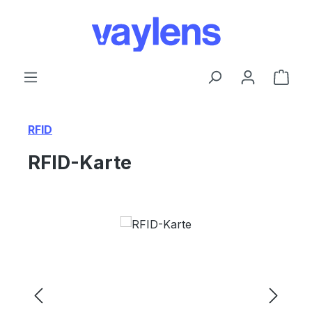
Zum Hauptinhalt springen
Ware
RFID
RFID-Karte
Bildergalerie überspringen